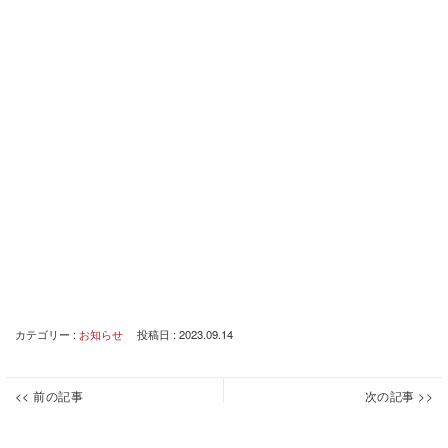
カテゴリー :
お知らせ
投稿日 : 2023.09.14
投
<< 前の記事
次の記事 >>
下
下
Previous
Next
稿
水
水