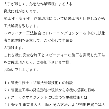
入手が難しく、劣悪な作業環境による人材
工
法
育成に難があります。
施工性・安全性・作業環境について従来工法と比較しながら
工法解説を致します。
ＳＷライナー工法協会はトレーニングセンターを中心に技術
者育成体制を確立して、ご安心して事業参
入頂けます。
これを機に安全な施工とスピーディーな施工を実現した工法
をご確認頂きたく、ご参加下さいます様、
お願い申し上げます。
１）管更生技士（品確法登録技術）の解説
２）管更生工事の発注形態の現状から今後の必要な戦略
３）ストックマネジメントに役立つ管更生技術とは
４）管更生事業参入の手順とその方法および初期投資予算の