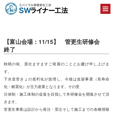
丈
夫
で・
早
く
て・
安
全
で・
【富山会場：11/15】 管更生研修会
コ
終了
ス
ト
縮
減
秋晴の候、貴社ますますご発展のこととお慶び申し上げま
に
す。
貢
献
下水道管きょの老朽化が急増し、今後は改築事業（長寿命
す
る
化・耐震化）が主力産業となります。その受
Ｓ
注体制・施工体制の促進を目指して本研修会を開催させて頂
Ｗ
ラ
きます。
イ
ナ
管更生事業は設計から発注・受注そして施工までの各種情報
ー