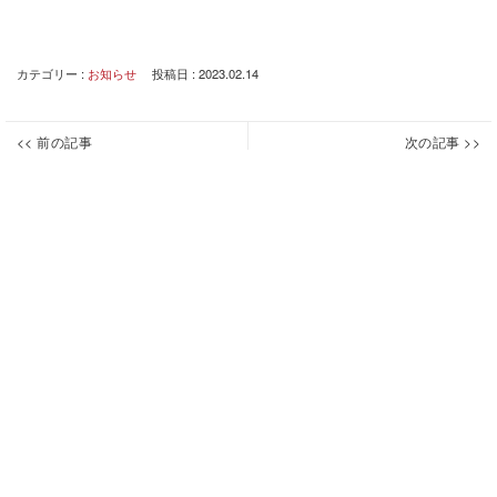
カテゴリー :
お知らせ
投稿日 : 2023.02.14
投
<< 前の記事
次の記事 >>
【新
下
Previous
Next
稿
潟
水
post:
post:
ナ
市
道
最近のニュース
会
展
ビ
場：
’23
ゲ
2026.07.06
2/22】
札
夏季休業のお知らせ
ー
管
幌
2026.06.26
シ
更
に
下水道展 ’26東京に出展します
生
出
ョ
2026.06.26
研
展
第8回国際建設・測量展 ご来場のお礼
ン
修
し
2026.06.03
会
ま
台風6号の影響による電話不通について
終
す
2026.06.02
了