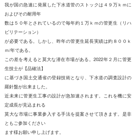
我が国の急速に発展した下水道管のストックは４９万ｋｍに
工
法
およびその耐用年
数は５０年とされているので毎年約１万ｋｍの管更生（リハ
ビリテーション）
が必要である。しかし、昨年の管更生延⾧実績は約８００ｋ
ｍ/年である。
この差を考えると莫大な潜在市場がある。2022年２月に管更
生技士が【品確法】
に基づき国土交通省の登録技術となり、下水道の調査設計の
羅針盤が出来ました。
近未来に管更生工事の設計が急加速されます。これを機に安
定成⾧が見込まれる
莫大な市場に事業参入する手法を提案させて頂きます。是非
ともご参加ください
ます様お願い申し上げます。