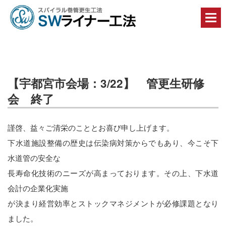
丈
夫
で・
早
く
て・
安
全
で・
【宇都宮市会場：3/22】 管更生研修
コ
会 終了
ス
ト
縮
減
謹啓、益々ご清栄のこととお喜び申し上げます。
に
下水道施設整備の歴史は伝染病対策からでもあり、今こそ下
貢
献
水道管の安全な
す
る
長寿命化技術のニーズが高まっております。その上、下水道
Ｓ
会計の企業化実施
Ｗ
ラ
が決まり経営効率とストックマネジメントが必修課題となり
イ
ナ
ました。
ー