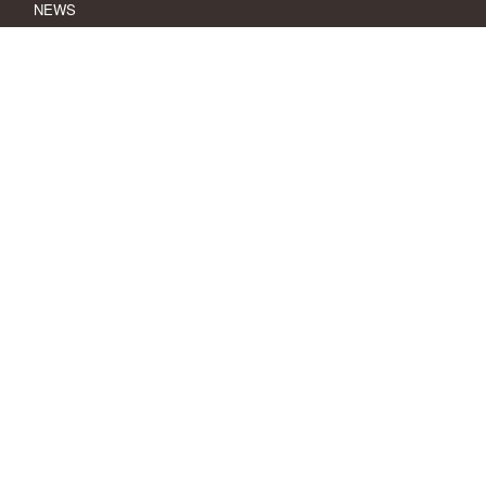
NEWS
SWライナー工法
SWライナー工法協会
SWライナー工法協会役員名簿
営業拠点
SWライナーの特徴
特長1
特長2
特長3
特長4
SWライナーの施工手順
施工手順
使用材料・施工機材
お見積・お問い合せ
個人情報保護方針