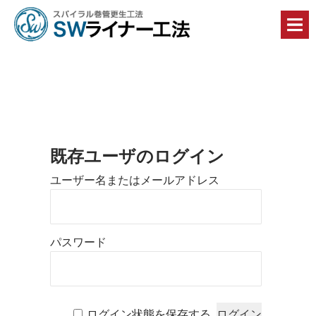
丈
夫
で・
早
く
て・
安
全
で・
コ
ス
ト
既存ユーザのログイン
縮
ロ
減
ユーザー名またはメールアドレス
に
グ
貢
献
イ
す
る
ン
パスワード
Ｓ
Ｗ
ペ
ラ
イ
ー
ナ
ー
ログイン状態を保存する