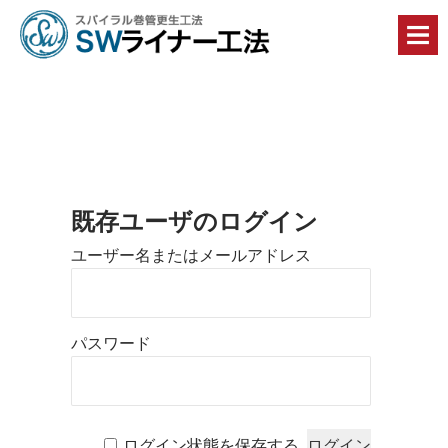
丈
夫
で・
早
く
て・
安
全
で・
コ
ス
ト
既存ユーザのログイン
縮
ロ
減
ユーザー名またはメールアドレス
に
グ
貢
献
イ
す
る
ン
パスワード
Ｓ
Ｗ
ペ
ラ
イ
ー
ナ
ー
ログイン状態を保存する