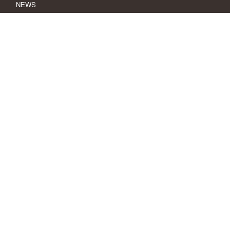
NEWS
SWライナー工法
SWライナー工法協会
SWライナー工法協会役員名簿
営業拠点
SWライナーの特徴
特長1
特長2
特長3
特長4
SWライナーの施工手順
施工手順
使用材料・施工機材
お見積・お問い合せ
個人情報保護方針