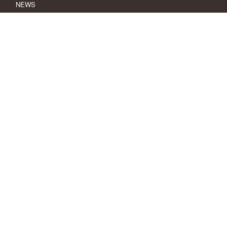
NEWS
SWライナー工法
SWライナー工法協会
SWライナー工法協会役員名簿
営業拠点
SWライナーの特徴
特長1
特長2
特長3
特長4
SWライナーの施工手順
施工手順
使用材料・施工機材
お見積・お問い合せ
個人情報保護方針