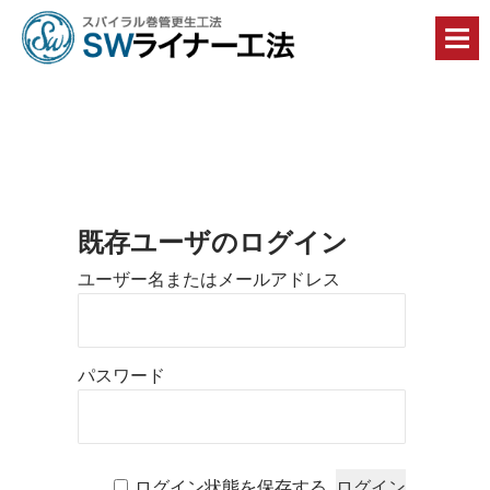
丈
夫
で・
早
く
て・
安
全
で・
コ
ス
ト
既存ユーザのログイン
縮
ロ
減
ユーザー名またはメールアドレス
に
グ
貢
献
イ
す
る
ン
パスワード
Ｓ
Ｗ
ペ
ラ
イ
ー
ナ
ー
ログイン状態を保存する